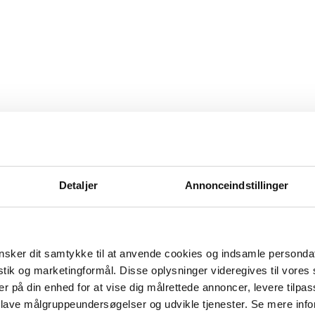
komponenterne i Hyme Energys anlæg kunne holde til ekstreme for
VIL DU VIDE MERE?
Manufac
(MADE
Detaljer
Annonceindstillinger
Læs mere om 
Læs me
sker dit samtykke til at anvende cookies og indsamle personda
istik og marketingformål. Disse oplysninger videregives til vore
er på din enhed for at vise dig målrettede annoncer, levere tilpas
 lave målgruppeundersøgelser og udvikle tjenester. Se mere inf