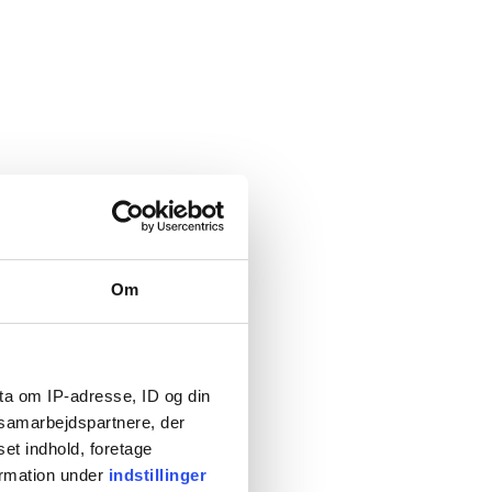
hold.
turing Academy of Denmark
)
Om
MADE og demonstrationsprojekterne
re
ta om IP-adresse, ID og din
s samarbejdspartnere, der
set indhold, foretage
ormation under
indstillinger