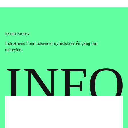
NYHEDSBREV
Industriens Fond udsender nyhedsbrev én gang om
måneden.
I
N
F
O