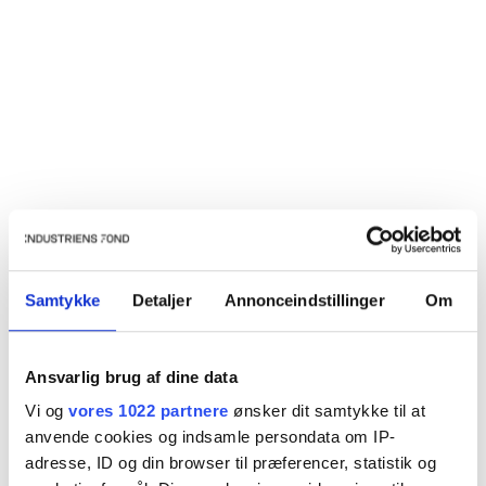
Cybersecure IOT in Danish Industry
CYBERSIKKERHED
PROJEKT
Medarbejderen – virksomhedens aktive
Samtykke
Detaljer
Annonceindstillinger
Om
beskytter
CYBERSIKKERHED
Ansvarlig brug af dine data
Vi og
vores 1022 partnere
ønsker dit samtykke til at
anvende cookies og indsamle persondata om IP-
adresse, ID og din browser til præferencer, statistik og